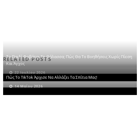
Το Παιδί Φοβάται Τη Θάλασσα; Πώς Θα Το Βοηθήσεις Χωρίς Πίεση
RELATED POSTS
Και Άγχος
22 Ιουλίου 2026
Πώς Το TikTok Άρχισε Να Αλλάζει Τα Σπίτια Μας!
14 Μαΐου 2026