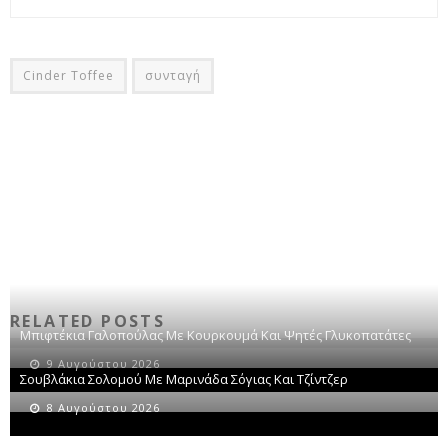
Cinder Toffee
συνταγή
RELATED POSTS
Μπιφτέκια Γαλοπούλας Με Κουρκουμά Και Ψητές Γλυκοπατάτες
9 Αυγούστου 2026
Σουβλάκια Σολομού Με Μαρινάδα Σόγιας Και Τζίντζερ
8 Αυγούστου 2026