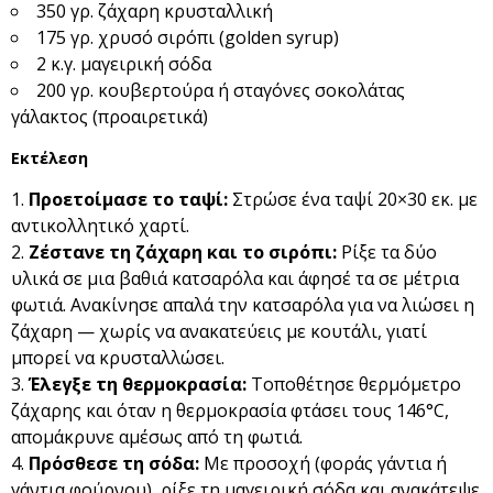
350 γρ. ζάχαρη κρυσταλλική
175 γρ. χρυσό σιρόπι (golden syrup)
2 κ.γ. μαγειρική σόδα
200 γρ. κουβερτούρα ή σταγόνες σοκολάτας
γάλακτος (προαιρετικά)
Εκτέλεση
Προετοίμασε το ταψί:
Στρώσε ένα ταψί 20×30 εκ. με
αντικολλητικό χαρτί.
Ζέστανε τη ζάχαρη και το σιρόπι:
Ρίξε τα δύο
υλικά σε μια βαθιά κατσαρόλα και άφησέ τα σε μέτρια
φωτιά. Ανακίνησε απαλά την κατσαρόλα για να λιώσει η
ζάχαρη — χωρίς να ανακατεύεις με κουτάλι, γιατί
μπορεί να κρυσταλλώσει.
Έλεγξε τη θερμοκρασία:
Τοποθέτησε θερμόμετρο
ζάχαρης και όταν η θερμοκρασία φτάσει τους 146°C,
απομάκρυνε αμέσως από τη φωτιά.
Πρόσθεσε τη σόδα:
Με προσοχή (φοράς γάντια ή
γάντια φούρνου), ρίξε τη μαγειρική σόδα και ανακάτεψε