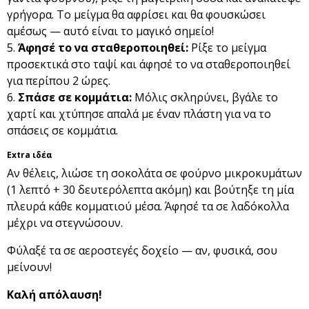
γρήγορα. Το μείγμα θα αφρίσει και θα φουσκώσει
αμέσως — αυτό είναι το μαγικό σημείο!
Άφησέ το να σταθεροποιηθεί:
Ρίξε το μείγμα
προσεκτικά στο ταψί και άφησέ το να σταθεροποιηθεί
για περίπου 2 ώρες.
Σπάσε σε κομμάτια:
Μόλις σκληρύνει, βγάλε το
χαρτί και χτύπησε απαλά με έναν πλάστη για να το
σπάσεις σε κομμάτια.
Extra ιδέα
Αν θέλεις, λιώσε τη σοκολάτα σε φούρνο μικροκυμάτων
(1 λεπτό + 30 δευτερόλεπτα ακόμη) και βούτηξε τη μία
πλευρά κάθε κομματιού μέσα. Άφησέ τα σε λαδόκολλα
μέχρι να στεγνώσουν.
Φύλαξέ τα σε αεροστεγές δοχείο — αν, φυσικά, σου
μείνουν!
Καλή απόλαυση!