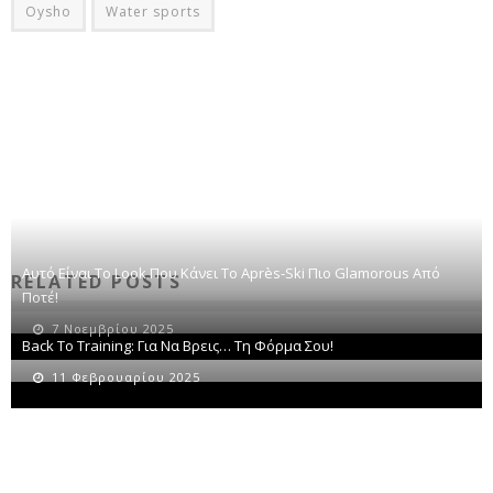
Oysho
Water sports
Αυτό Είναι Το Look Που Κάνει Το Après-Ski Πιο Glamorous Από
RELATED POSTS
Ποτέ!
7 Νοεμβρίου 2025
Back To Training: Για Να Βρεις… Τη Φόρμα Σου!
11 Φεβρουαρίου 2025