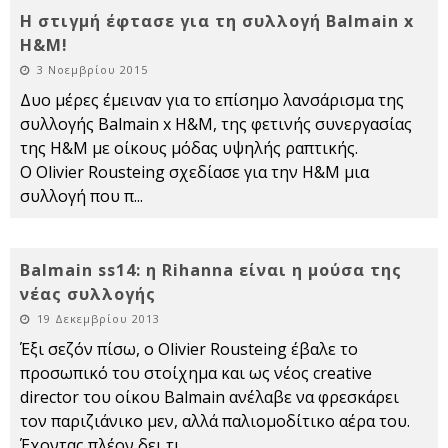
Η στιγμή έφτασε για τη συλλογή Balmain x
H&M!
3 Νοεμβρίου 2015
Δυο μέρες έμειναν για το επίσημο λανσάρισμα της
συλλογής Balmain x H&M, της φετινής συνεργασίας
της H&M με οίκους μόδας υψηλής ραπτικής.
Ο Olivier Rousteing σχεδίασε για την H&M μια
συλλογή που π
...
Balmain ss14: η Rihanna είναι η μούσα της
νέας συλλογής
19 Δεκεμβρίου 2013
Έξι σεζόν πίσω, ο Olivier Rousteing έβαλε το
προσωπικό του στοίχημα και ως νέος creative
director του οίκου Balmain ανέλαβε να φρεσκάρει
τον παριζιάνικο μεν, αλλά παλιομοδίτικο αέρα του.
Έχοντας πλέον δει τι
...