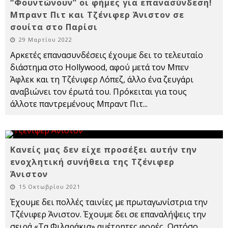
“Φουντώνουν” οι φήμες για επανασύνδεση!
Μπραντ Πιτ και Τζένιφερ Άνιστον σε
σουίτα στο Παρίσι
29 Μαρτίου 2022
Αρκετές επανασυνδέσεις έχουμε δει το τελευταίο
διάστημα στο Hollywood, αφού μετά τον Μπεν
Άφλεκ και τη Τζένιφερ Λόπεζ, άλλο ένα ζευγάρι
αναβιώνει τον έρωτά του. Πρόκειται για τους
άλλοτε παντρεμένους Μπραντ Πιτ
...
Κανείς μας δεν είχε προσέξει αυτήν την
ενοχλητική συνήθεια της Τζένιφερ
Άνιστον
15 Οκτωβρίου 2021
Έχουμε δει πολλές ταινίες με πρωταγωνίστρια την
Τζένιφερ Άνιστον. Έχουμε δει σε επαναλήψεις την
σειρά «Τα Φιλαράκια» αμέτρητες φορές. Ωστόσο,