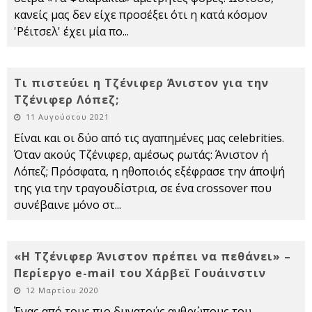
κανείς μας δεν είχε προσέξει ότι η κατά κόσμον
'Ρέιτσελ' έχει μία πο
...
Τι πιστεύει η Τζένιφερ Άνιστον για την
Τζένιφερ Λόπεζ;
11 Αυγούστου 2021
Είναι και οι δύο από τις αγαπημένες μας celebrities.
Όταν ακούς Τζένιφερ, αμέσως ρωτάς: Άνιστον ή
Λόπεζ; Πρόσφατα, η ηθοποιός εξέφρασε την άποψή
της για την τραγουδίστρια, σε ένα crossover που
συνέβαινε μόνο στ
...
«Η Τζένιφερ Άνιστον πρέπει να πεθάνει» –
Περίεργο e-mail του Χάρβεϊ Γουάινστιν
12 Μαρτίου 2020
Ένας από τους πιο δυνατούς ανθρώπους του