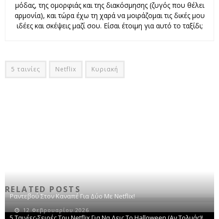
μόδας, της ομορφιάς και της διακόσμησης (ζυγός που θέλει
αρμονία), και τώρα έχω τη χαρά να μοιράζομαι τις δικές μου
ιδέες και σκέψεις μαζί σου. Είσαι έτοιμη για αυτό το ταξίδι;
5 ταινίες
Netflix
Κυριακή
RELATED POSTS
Ραντεβού Στον Καναπέ Για Δύο Με Netflix!
12 Φεβρουαρίου 2026
5 Ταινίες-Σειρές Του Netflix Για Να Δεις Το Halloween (αν Τολμάς)!