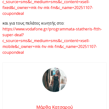
c_source=sms&c_medium=sms&c_content=xsell-
fixed&c_owner=mk-hv-mk-fm&c_name=20251107-
coupondeal
και για τους πελάτες κινητής στο:
https://www.vodafone.gr/programmata-statheris-ftth-
super-deal?
c_source=sms&c_medium=sms&c_content=xsell-
mobile&c_owner=mk-hv-mk-fm&c_name=20251107-
coupondeal
Μάρθα Κατσαρού