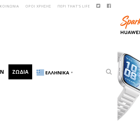
ΙΚΟΙΝΩΝΙΑ
ΟΡΟΙ ΧΡΗΣΗΣ
ΠΕΡΙ THAT’S LIFE
ON
ΖΏΔΙΑ
ΕΛΛΗΝΙΚΆ
▼