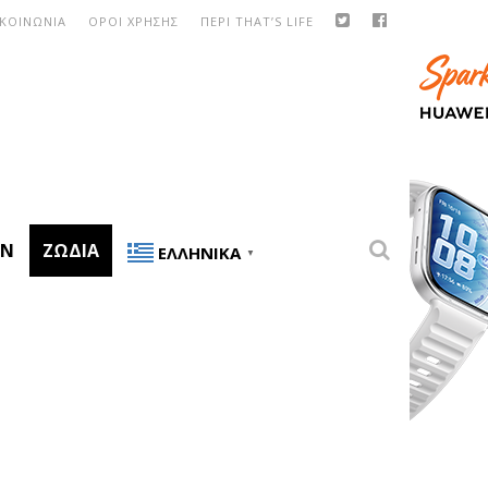
ΙΚΟΙΝΩΝΙΑ
ΟΡΟΙ ΧΡΗΣΗΣ
ΠΕΡΙ THAT’S LIFE
ON
ΖΏΔΙΑ
ΕΛΛΗΝΙΚΆ
▼