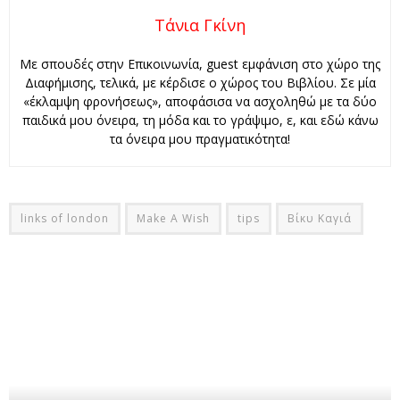
Τάνια Γκίνη
Με σπουδές στην Επικοινωνία, guest εμφάνιση στο χώρο της
Διαφήμισης, τελικά, με κέρδισε ο χώρος του Βιβλίου. Σε μία
«έκλαμψη φρονήσεως», αποφάσισα να ασχοληθώ με τα δύο
παιδικά μου όνειρα, τη μόδα και το γράψιμο, ε, και εδώ κάνω
τα όνειρα μου πραγματικότητα!
links of london
Make A Wish
tips
Βίκυ Καγιά