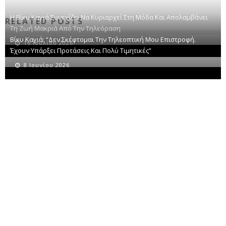
Η Βίκυ Καγιά Συνεχίζει Να Κυριαρχεί Στη Μόδα Και Απολαμβάνει
RELATED POSTS
Τη Ζωή Μακριά Από Την Τηλεόραση
Βίκυ Καγιά: “Δεν Σκέφτομαι Την Τηλεοπτική Μου Επιστροφή.
16 Ιουλίου 2026
Έχουν Υπάρξει Προτάσεις Και Πολύ Τιμητικές”
8 Ιουνίου 2026