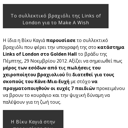
To συλλεκτικό βραχιόλι της Links of
London για το Make A Wish
Η ίδια η Βίκυ Καγιά
παρουσίασε
το συλλεκτικό
βραχιόλι που φέρει την υπογραφή της στο
κατάστημα
Links
of
London
στο
Golden
Hall
το βράδυ της
Πέμπτης, 29 Νοεμβρίου 2012. Αξίζει να σημειωθεί πως
μέρος των εσόδων από τις πωλήσεις του
χειροποίητου βραχιολιού
θα
διατεθεί για τους
σκοπούς του Κάνε-Μια-Ευχή
με στόχο
να
πραγματοποιηθούν οι ευχές 7 παιδιών
προκειμένου
να βρουν το κουράγιο και την ψυχική δύναμη να
παλέψουν για τη ζωή τους.
H Βίκυ Καγιά στην